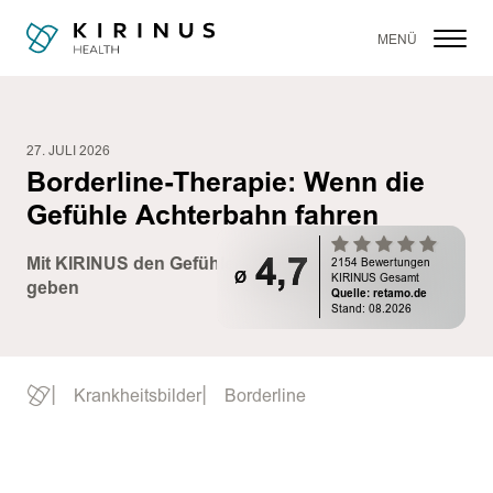
MENÜ
27. JULI 2026
Borderline-Therapie: Wenn die
Gefühle Achterbahn fahren
Mit KIRINUS den Gefühlen wieder mehr Stabilität
4,7
4,7
2154 Bewertungen
2154 Bewertungen
ø
ø
KIRINUS Gesamt
KIRINUS Gesamt
geben
Quelle: retamo.de
Quelle: retamo.de
Stand: 08.2026
Stand: 08.2026
Start
Krankheitsbilder
Borderline