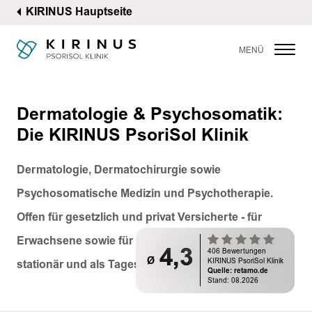
KIRINUS Hauptseite
MENÜ
Dermatologie & Psychosomatik:
Die KIRINUS PsoriSol Klinik
Dermatologie, Dermatochirurgie sowie
Psychosomatische Medizin und Psychotherapie.
Offen für gesetzlich und privat Versicherte - für
Erwachsene sowie für Kinder und Jugendliche -
4,3
4,3
406 Bewertungen
406 Bewertungen
ø
ø
KIRINUS PsoriSol Klinik
KIRINUS PsoriSol Klinik
stationär und als Tagesklinik.
Quelle: retamo.de
Quelle: retamo.de
Stand: 08.2026
Stand: 08.2026