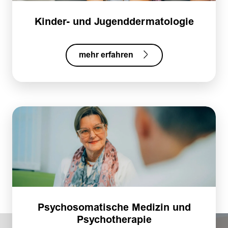
Kinder- und Jugenddermatologie
mehr erfahren
Psy­cho­so­ma­ti­sche Me­di­zin und
Psy­cho­the­ra­pie