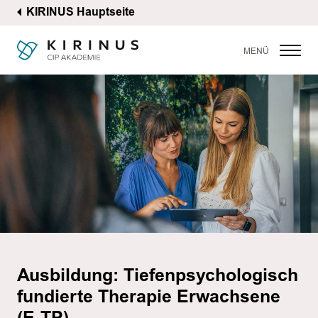
KIRINUS Hauptseite
MENÜ
Aus­bil­dung: Tie­fen­psy­cho­lo­gisch
fun­dier­te The­ra­pie Er­wach­se­ne